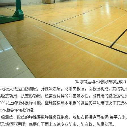
篮球馆运动木地板结构组成介
木地板大致是由防潮层，弹性吸震层，防潮夹板层，面板层构成，其的功
高吸震功用，抗变形功用，还需要优异的冲击吸收性，能有用的避免运动
90%以上的球体反弹才能。篮球馆运动木地板的这些优异功用取决于其选
木地板结构构成介绍：
吸震垫，胶垫的弹性寿数弹性负载抱负，胶垫安顿接连而布满(每平方米9
聚乙烯塑料薄膜；底层自下而上五遍专业防虫、防白蚁、防腐处理。