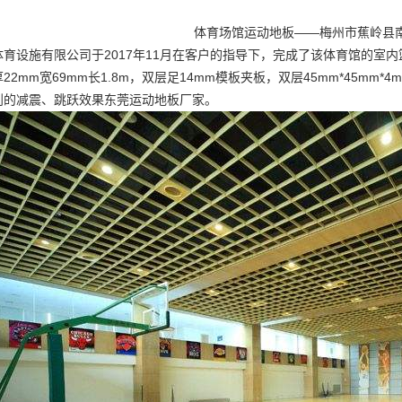
体育场馆运动地板——梅州市蕉岭县
育设施有限公司于2017年11月在客户的指导下，完成了该体育馆的室
2mm宽69mm长1.8m，双层足14mm模板夹板，双层45mm*45mm*
到的减震、跳跃效果
东莞运动地板厂家
。