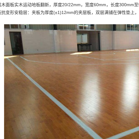
枫木面板
实木运动地板翻新
，厚度20/22mm，宽度60mm，长度300mm
抗变形安稳层：夹板为厚度(±1)12mm的夹层板，双层满铺在弹性垫