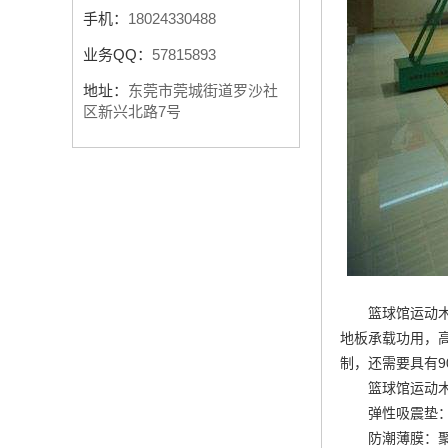
手机：
18024330488
业务QQ：
57815893
地址：
东莞市莞城街道罗沙社
区新兴北路7号
篮球馆运动
地板承载功用，
制
，还需要具有
篮球馆运动
弹性吸震垫：
防潮薄膜：