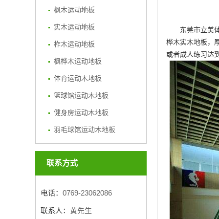
枫木运动地板
实木运动地板
东莞市立美体
桦木实木地板，厚2
柞木运动地板
或者成人练习达
枫桦木运动地板
体育运动木地板
篮球馆运动木地板
健身房运动木地板
羽毛球馆运动木地板
联系方式
电话：
0769-23062086
联系人：
黄先生