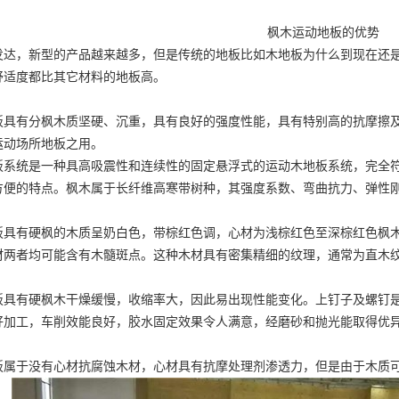
枫木运动地板的优势
发达，新型的产品越来越多，但是传统的地板比如木地板为什么到现在还
舒适度都比其它材料的地板高。
板具有分枫木质坚硬、沉重，具有良好的强度性能，具有特别高的抗摩擦
运动场所地板之用。
板系统是一种具高吸震性和连续性的固定悬浮式的运动木地板系统，完全
方便的特点。枫木属于长纤维高寒带树种，其强度系数、弯曲抗力、弹性
板具有硬枫的木质呈奶白色，带棕红色调，心材为浅棕红色至深棕红色
枫
材两者均可能含有木髓斑点。这种木材具有密集精细的纹理，通常为直木
板具有硬枫木干燥缓慢，收缩率大，因此易出现性能变化。上钉子及螺钉
好加工，车削效能良好，胶水固定效果令人满意，经磨砂和抛光能取得优
板属于没有心材抗腐蚀木材，心材具有抗摩处理剂渗透力，但是由于木质