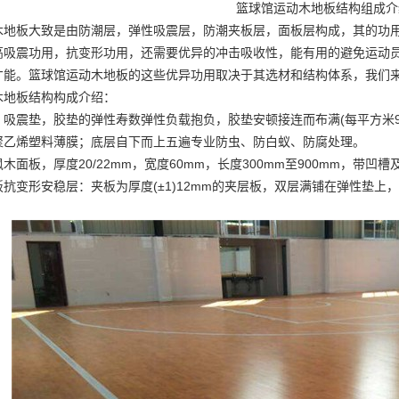
篮球馆运动木地板结构组成介
木地板大致是由防潮层，弹性吸震层，防潮夹板层，面板层构成，其的功
高吸震功用，抗变形功用，还需要优异的冲击吸收性，能有用的避免运动员
才能。篮球馆运动木地板的这些优异功用取决于其选材和结构体系，我们
木地板结构构成介绍：
吸震垫，胶垫的弹性寿数弹性负载抱负，胶垫安顿接连而布满(每平方米9
聚乙烯塑料薄膜；底层自下而上五遍专业防虫、防白蚁、防腐处理。
木面板，厚度20/22mm，宽度60mm，长度300mm至900mm，带凹槽
抗变形安稳层：夹板为厚度(±1)12mm的夹层板，双层满铺在弹性垫