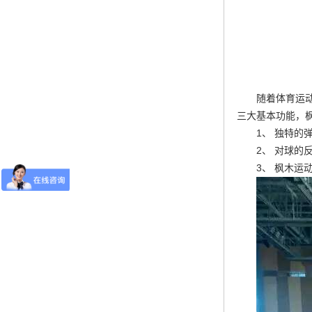
随着体育运
三大基本功能，
1、 独特
2、 对球的
3、 枫木