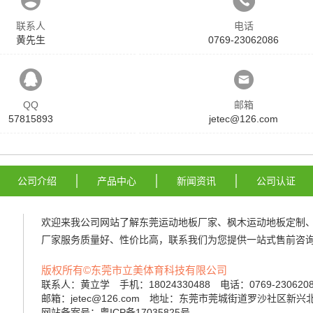
联系人
电话
黄先生
0769-23062086
QQ
邮箱
57815893
jetec@126.com
公司介绍
产品中心
新闻资讯
公司认证
欢迎来我公司网站了解
东莞运动地板厂家
、
枫木运动地板定制
厂家
服务质量好、性价比高，联系我们为您提供一站式售前咨询
版权所有©东莞市立美体育科技有限公司
联系人：黄立学 手机：18024330488 电话：0769-23062
邮箱：jetec@126.com 地址：东莞市莞城街道罗沙社区新兴
网站备案号：粤ICP备17035825号