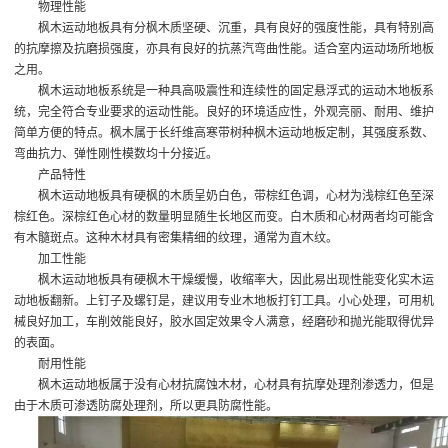
物理性能
枫木运动地板具有分枫木质坚硬、沉重，具有良好的强度性能，具有特别高
的抗摩擦及抗磨损强度，亦具有良好的抗蒸汽弯曲性能。适合室内运动场所地板
之用。
枫木运动地板系统是一种具高吸震性和连续性的固定悬浮式的运动木地板系
统，完全符合专业要求的运动性能。良好的环境适应性，外观亮丽、耐用、维护
简单方便的特点。枫木属于长纤维高寒带树种
枫木运动地板定制
，其强度系数、
弯曲抗力、弹性刚性模数均十分接近。
产品特性
枫木运动地板具有硬枫的木质呈奶白色，带棕红色调，心材为浅棕红色至深
棕红色。深棕红色心材的数量明显随生长地区而变。白木质和心材两者均可能含
有木髓斑点。这种木材具有密集精细的纹理，通常为直木纹。
加工性能
枫木运动地板具有硬枫木干燥缓慢，收缩率大，因此易出现性能变化
实木运
动地板翻新
。上钉子及螺钉是，建议用专业木地板打钉工具。小心处理，可用机
械良好加工，车削效能良好，胶水固定效果令人满意，经磨砂和抛光能取得优异
的表面。
耐用性能
枫木运动地板属于没有心材抗腐蚀木材，心材具有抗摩处理剂渗透力，但是
由于木质可渗透防腐处理剂，所以更具防腐性能。