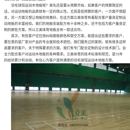
羽毛球馆运动木地板呢？首先还是要从预算开始，如果客户的预算限定的
话，对运动地板的品质就有一定的限止性。尤其是低预算的客户，一方面不想超
支，另一方面又想让地板的效果好。在这方面立美体育有着配合客户量身定制运
动地板的丰富经验。我们的地板安装配方有十余种之多。还不包括为客户量身定
制的那些方案。所以立美体育地板总有一款适合你。
其次，有些客户往往很纠结面板颜色和架空方案，能提出这些要求的客户，
要在意的是厂家对产品的专业度和技术把控。我们服务过的案例，就有很多这样
高要求的客户。关于特殊要求的方面，我们有专门配合定制的设计技术部门。会
全力配合客户对运动木地板的各种需求。立美体育的技术标准和规范，是15年
的经验累计和总结。有信心为客户提供满意的羽毛球馆运动木地板方案。