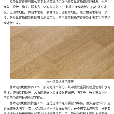
立美体育设施有限公司专业从事球场运动地板及体育场馆设施研发、生产、
销售、设计、施工、服务为一体的多元化6S企业
枫木运动地板
。主营: 体育地
板、运动木地板、舞台木地板、瑜伽地板、健身房地板、悬浮拼装地板等；承
接：各类体育场馆及剧院舞台地板工程、室内外篮球场等设施及地板工程
东莞运
动地板厂家
。
柞木运动地板的保养
柞木运动地板保养工作一般分为几个部分，其中比较重要的就是场地积水的
处理、伸缩缝的处理、污垢的清除以及油漆膜的保护、除尘等，每个情况不同，
所采用的保养技巧也是不同的。
柞木运动地板的除尘工作，这是运动馆经常要做的事情，很多运动馆不知道
到底该多久除尘一次，其实对运动木地板保养除尘，并不需要太过频繁，只需要
根据运动木地板使用的频率来进行调整就可以了。简单的说
枫木运动地板定制
，