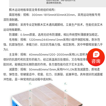
枫木运动地板单层龙骨系统组织结构：
面层地板：规格：300mm-1815mmX50mmX20mm，采用运动地板专用
漆防滑耐磨。
踢脚线：采用专业定制枫木实木通风踢脚线，立美生产技术，性能优良
实木
运动地板翻新
。
防潮膜：0.5mm厚度，选用无纺布防潮膜，相比传统塑料薄膜更加稳定。
毛地板：规格：1220mmx2440mmx12mm采用E1级环保欧松板，耐水性
强、抗腐蚀性好、承载力好、抗压抗弯曲力强、结实耐用，其中甲醛释放量几乎
为0.
主龙骨：规格：40mmx50mmx1200-2000mm采用LVL层积木龙骨，具有
很好的抗腐朽和抗变形的能力，经过高温高压处理后，又在每层单板之间有环保
胶封闭，能够起到长期防腐的作用，各方面性能均优于实木龙骨。
减震垫：规格：50mmx80mmx15mm,采用PHYLON发泡减震垫，质地柔
软、弹性佳、软硬度适中、密度、拉力、抗撕裂、延展率佳。具有很好的减震缓
冲性能，是一种常用的运动鞋中底材料。