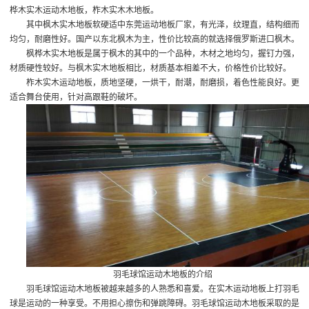
桦木实木运动木地板，柞木实木木地板。
其中枫木实木地板软硬适中
东莞运动地板厂家
，有光泽，纹理直，结构细而
均匀，耐磨性好。国产以东北枫木为主，性价比较高的就选择俄罗斯进口枫木。
枫桦木实木地板是属于枫木的其中的一个品种，木材之地均匀，握钉力强，
材质硬性较好。与枫木实木地板相比，材质基本相差不大，价格性价比较好。
柞木实木运动地板，质地坚硬，一烘干，耐潮，耐磨损，着色性能良好。更
适合舞台使用，针对高跟鞋的破坏。
羽毛球馆运动木地板的介绍
羽毛球馆运动木地板被越来越多的人熟悉和喜爱。在实木运动地板上打羽毛
球是运动的一种享受。不用担心擦伤和弹跳障碍。羽毛球馆运动木地板采取的是