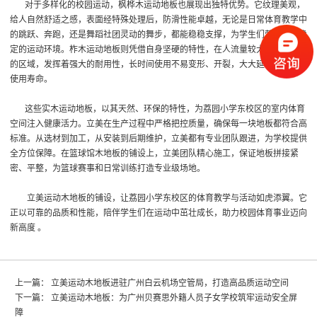
对于多样化的校园运动，枫桦木运动地板也展现出独特优势。它纹理美观，
给人自然舒适之感，表面经特殊处理后，防滑性能卓越，无论是日常体育教学中
的跳跃、奔跑，还是舞蹈社团灵动的舞步，都能稳稳支撑，为学生们营造安全稳
定的运动环境。柞木运动地板则凭借自身坚硬的特性，在人流量较大、使用频繁
的区域，发挥着强大的耐用性，长时间使用不易变形、开裂，大大延长了地板的
使用寿命。
这些实木运动地板，以其天然、环保的特性，为荔园小学东校区的室内体育
空间注入健康活力。立美在生产过程中严格把控质量，确保每一块地板都符合高
标准。从选材到加工，从安装到后期维护，立美都有专业团队跟进，为学校提供
全方位保障。在篮球馆木地板的铺设上，立美团队精心施工，保证地板拼接紧
密、平整，为篮球赛事和日常训练打造专业级场地。
立美运动木地板的铺设，让荔园小学东校区的体育教学与活动如虎添翼。它
正以可靠的品质和性能，陪伴学生们在运动中茁壮成长，助力校园体育事业迈向
新高度 。
上一篇：
立美运动木地板进驻广州白云机场空管局，打造高品质运动空间
下一篇：
立美运动木地板：为广州贝赛思外籍人员子女学校筑牢运动安全屏
障