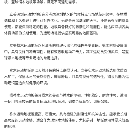
板、篮球馆木地板等场景，满足不同运动需求。
立美深圳运动木地板充分考虑深圳地区的气候特点与场地使用频率，在材质
选择和工艺处理上进行针对性优化。无论是高温潮湿的天气，还是高强度的赛事
使用，都能保持稳定的性能。地板具备良好的防潮性和耐磨性，能适应深圳各类
体育场馆的长期使用，为运动场地提供坚实可靠的地面基础。
立美枫木运动地板以其清晰的纹理和出色的弹性备受青睐。枫木材质硬度适
中，具有良好的冲击韧性，能有效吸收运动冲击力，减少运动员受伤风险，是篮
球馆木地板等专业场地的常用选择。
实木运动地板则以天然环保的特点赢得认可。立美实木运动地板选用优质原
木加工，保留木材的天然特性，脚感舒适，且具有良好的透气性，铺设后能为运
动场馆营造自然健康的环境。
枫桦木运动地板兼具枫木的美观与桦木的坚韧，性能稳定，耐磨性强，适用
于使用频率较高的体育运动木地板场地，如综合体育馆、训练馆等。
柞木运动地板硬度高、密度大，具有极强的耐磨性和抗冲击性，能承受长期
高强度的运动摩擦，适合作为球场木地板使用，尤其是对于地板耐用性要求较高
的场地。