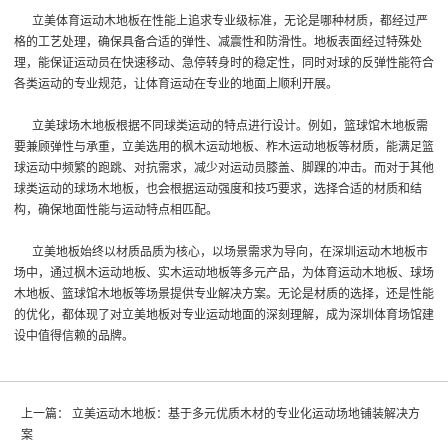
立美体育运动木地板在性能上追求专业级标准，无论是哪种材质，都经过严
格的工艺处理，确保具备合适的弹性、减震性和防滑性。地板表面经过特殊处
理，能保证运动员在快速移动、急停转身时的稳定性，同时对球的反弹性能符合
各类运动的专业规范，让体育运动在专业的地面上顺利开展。
立美球场木地板根据不同球类运动的特点进行设计。例如，篮球馆木地板需
要兼顾弹性与承重，立美选用的枫木运动地板、柞木运动地板等材质，能满足篮
球运动中频繁的跑跳、对抗需求，减少对运动员膝盖、脚踝的冲击。而对于其他
球类运动的球场木地板，也会根据运动强度和技巧要求，选择合适的材质和结
构，确保地面性能与运动特点相匹配。
立美地板始终以材质品质为核心，以场景需求为导向，在深圳运动木地板市
场中，通过枫木运动地板、实木运动地板等多元产品，为体育运动木地板、球场
木地板、篮球馆木地板等场景提供专业解决方案。无论是材质的选择，还是性能
的优化，都体现了对立美地板对专业运动地面的深刻理解，成为深圳体育场馆建
设中值得信赖的品牌。
上一篇：
立美运动木地板：基于多元优质木材的专业化运动场地铺装解决方
案