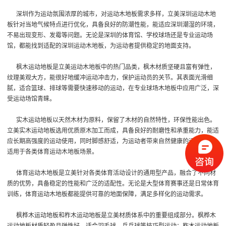
深圳作为运动氛围浓厚的城市，对运动木地板需求多样，立美深圳运动木地
板针对当地气候特点进行优化，具备良好的防潮性能，能适应深圳潮湿的环境，
不易出现变形、发霉等问题。无论是深圳的体育馆、学校球场还是专业运动场
馆，都能找到适配的深圳运动木地板，为运动者提供稳定的地面支持。
枫木运动地板是立美运动木地板中的热门品类，枫木材质坚硬且富有弹性，
纹理美观大方，能很好地缓冲运动冲击力，保护运动员的关节。其表面光滑细
腻，适合篮球、排球等需要快速移动的运动，在专业球场木地板中应用广泛，深
受运动场馆青睐。
实木运动地板以天然木材为原料，保留了木材的自然特性，环保性能出色。
立美实木运动地板选用优质原木加工而成，具备良好的耐磨性和承重能力，能适
应长期高强度的运动使用，同时脚感舒适，为运动者带来自然健康的运动体验，
适用于各类体育运动木地板场景。
体育运动木地板是立美针对各类体育活动设计的通用型产品，融合了不同材
质的优势，具备稳定的性能和广泛的适配性。无论是大型体育赛事还是日常体育
训练，体育运动木地板都能提供可靠的地面保障，满足多样化的运动需求。
枫桦木运动地板和柞木运动地板是立美材质体系中的重要组成部分。枫桦木
运动地板材质轻盈且弹性好，适合羽毛球、乒乓球等技巧型运动；柞木运动地板