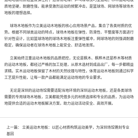
质地坚硬，耐磨性强，能承受激烈运动的频繁冲击，是篮球场、网球场等球场木
地板的理想选择。
球场木地板作为立美运动木地板的核心应用场景产品，集合了各类材质的优
势。根据不同球类运动的特点，球场木地板在弹性、防滑性、平整度等方面进行
针对性设计，比如篮球场地的球场木地板注重弹性缓冲，网球场地的则强调耐磨
稳定，确保运动者在球场木地板上能安全、舒适地发挥。
立美始终注重运动木地板的品质把控，无论是枫木、枫桦木还是柞木等材质
的运动木地板，都经过严格的加工处理，从原木选材到成品出厂，每一步都精益
求精。实木运动地板保留了木材的天然纹理与特性，体育运动木地板则通过科学
工艺提升性能，让每一款产品都能满足运动场地的专业要求。
无论是深圳的运动场馆需要适配当地环境的深圳运动木地板，还是各类球场
需要的专用球场木地板，立美都能凭借多元的材质选择和专业的品质，为运动场
地提供合适的运动木地板解决方案，助力运动活动安全、高效开展。
上一篇：
立美运动木地板：以匠心材质构筑运动美学，为深圳场馆镌刻专业
基因