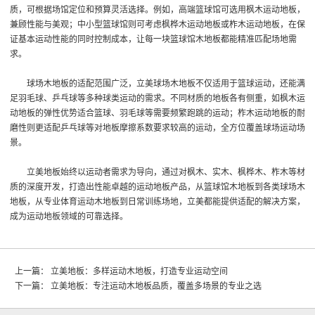
质，可根据场馆定位和预算灵活选择。例如，高端篮球馆可选用枫木运动地板，
兼顾性能与美观；中小型篮球馆则可考虑枫桦木运动地板或柞木运动地板，在保
证基本运动性能的同时控制成本，让每一块篮球馆木地板都能精准匹配场地需
求。
球场木地板的适配范围广泛，立美球场木地板不仅适用于篮球运动，还能满
足羽毛球、乒乓球等多种球类运动的需求。不同材质的地板各有侧重，如枫木运
动地板的弹性优势适合篮球、羽毛球等需要频繁跑跳的运动；柞木运动地板的耐
磨性则更适配乒乓球等对地板摩擦系数要求较高的运动，全方位覆盖球场运动场
景。
立美地板始终以运动者需求为导向，通过对枫木、实木、枫桦木、柞木等材
质的深度开发，打造出性能卓越的运动地板产品，从篮球馆木地板到各类球场木
地板，从专业体育运动木地板到日常训练场地，立美都能提供适配的解决方案，
成为运动地板领域的可靠选择。
上一篇：
立美地板：多样运动木地板，打造专业运动空间
下一篇：
立美地板：专注运动木地板品质，覆盖多场景的专业之选