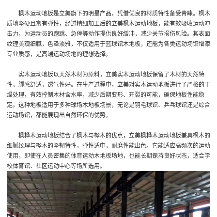
枫木运动地板是立美旗下的明星产品，凭借优良的材质特性备受青睐。枫木
质地坚硬且富有弹性，经过精细加工后的立美枫木运动地板，能有效吸收运动冲
击力，为运动员的跑跳、急停等动作提供良好缓冲，减少关节损伤风险。其表面
纹理美观细腻，色泽淡雅，不仅适用于篮球馆木地板，还能为各类运动场馆增添
专业质感，是高端运动场地的理想选择。
实木运动地板以天然木材为原料，立美实木运动地板保留了木材的天然特
性，脚感舒适，透气性好。在生产过程中，立美对实木运动地板进行了严格的干
燥处理，有效控制木材含水率，减少后期变形、开裂的可能，确保地板性能稳
定。这种地板适用于多种球场木地板场景，无论是羽毛球馆、乒乓球馆还是综合
运动场馆，都能展现出自然环保的优势。
枫桦木运动地板结合了枫木与桦木的优点，立美枫桦木运动地板兼具枫木的
细腻纹理与桦木的坚韧特性，弹性适中，耐磨性能出色。它能适应高频次的运动
使用，即使在人员密集的体育运动木地板场地，也能长期保持良好状态，适合学
校体育馆、社区运动中心等场所选用。