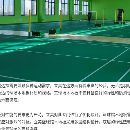
的选择需要兼顾多种运动需求，立美在这方面有着丰富的经验。无论是羽
合适的
球场木地板
材质和规格。其
球场木地板
不仅具备良好的弹性和防滑
的地面保障。
板
对性能的要求更为严苛，立美对此专门进行了优化设计。
篮球馆木地板
以应对激烈的对抗。立美
篮球馆木地板
采用多层结构设计，底层的弹性垫
专业篮球馆的理想选择。