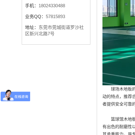
手机：
18024330488
业务QQ：
57815893
地址：
东莞市莞城街道罗沙社
区新兴北路7号
球场木地板
动的特点，推荐
者提供安全可靠
篮球馆木地
有出色的耐磨性
其承重能力，是