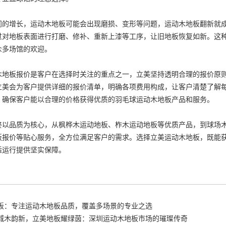
增长，运动木地板可能会出现磨损、变形等问题，
运动木地板翻新
就
过对地板表面进行打磨、修补、重新上漆等工序，让旧地板恢复如新。这
众多场馆的欢迎。
地板报价
是客户在选择时关注的重点之一，立美坚持透明合理的报价原
立美会为客户提供详细的报价清单，明确各项费用构成，让客户清楚了解
，确保客户能以合理的价格获得优质的
羽毛球运动木地板
产品和服务。
以品质为核心，从
枫桦木运动地板
、
柞木运动地板
等优质产品，到
球场
板报价
等贴心服务，全方位满足客户的需求。选择立美运动木地板，既能
适运行提供坚实保障。
板：专注运动木地板品质，覆盖多场景的专业之选
城木韵新，立美地板耀绿茵：深圳运动木地板市场的璀璨传奇