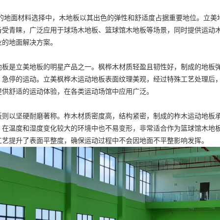
面材料选择中，木地板以其出色的弹性和舒适度占据重要地位。立美地
备受青睐，广泛应用于
球场木地板
、
篮球馆木地板
等场景，同时提供
运动
业的地面解决方案。
板
是立美地板的明星产品之一。枫桦木材质轻盈且韧性好，制成的地板
、急停的运动。立美
枫桦木运动地板
表面纹理美观，经过特殊工艺处理后
提供舒适的运动体验，在各类运动场馆中应用广泛。
板
则以坚硬耐磨著称。柞木材质密度高，结构紧密，制成的
柞木运动地板
，在温度和湿度变化较大的环境中也不易变形，非常适合作为
篮球馆木地
工艺提升了表面平整度，确保运动过程中不会因地面不平整影响发挥。