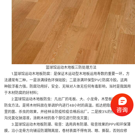
篮球馆运动木地板三防处理方法
1.篮球馆运动木地板防腐：是保证木运动型木地板运用寿数的重要一环，方
法通常有二种，一是涂满绿色环保硅胶；二是涂满环保型PVC防腐冷胶。这两
种胶浮着力强，防腐功用好，安全、无味对人体无任何有毒影响，当时是我国用
于木材防腐的好材料；
2.篮球馆运动木地板防虫：凡出厂的毛板、大、小龙骨，木垫板均采用两种
防虫方法。是将木材码放在单调炉内进行48小时的高温，抵达把隐藏在木材表
里的菌、杀虫的效果，并经林业防疫检疫合格后出厂。二是按3%的份额用清水
沟兑氯化钠溶液，涂刷木材的各个部位进行防虫灭菌；
3.篮球馆运动木地板防潮、吸音：选用具有防潮、吸音效果的PPV和环保薄
膜，沿小龙骨方向铺设防潮隔离层，卷材表面不得有洞、眼、撕裂，否则应修