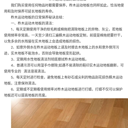
我们购买使用任何物品时都需要保养，柞木运动地板也同样如此，恰当地使
用和及时保养可延长地板的寿命。
柞木运动地板的日常保养秘诀总结：
一、柞木运动木地板的清洁：
1、每天定期使用干净的软毛刷或棉拖把清除地板上的异物、灰尘，若地板
使用频率非常高，一天至少清扫三遍
枫木运动地板定制
，前提是棉拖把要拧干，
以免多余的水残留在实木地板上会造成地板的损伤。
2、如意外倒水在柞木运动地板上请及时擦去木地板上的水和意外倒泻污
迹，实木地板不能泡水，否则会导致地板变形起拱。
3、定期用水性地板清洁剂彻底擦拭柞木运动地板。
4、普通污渍可以用湿手巾擦除;如遇不易清除的鞋印
实木运动地板翻新
，可
使用专业的 清洁溶液清洁。
5、每天定时进行检查，避免地板上有砂石或尖利的物品刮花损伤枫木运动
地板，注意保持清洁。
6、定期或不定期看使用频率对柞木运动地板进行打蜡，打蜡不仅可以保护
地板还可以提高地板的亮度。