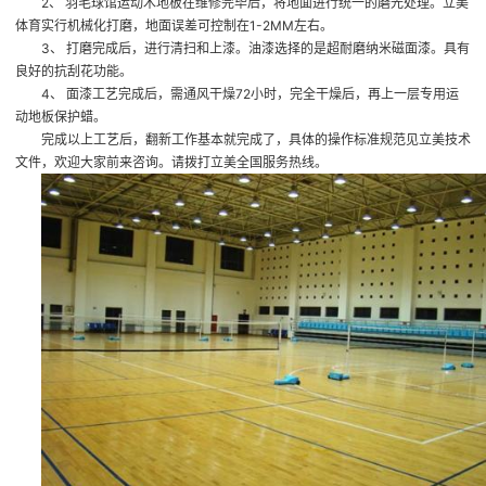
2、 羽毛球馆运动木地板在维修完毕后，将地面进行统一的磨光处理。立美
体育实行机械化打磨，地面误差可控制在1-2MM左右。
3、 打磨完成后，进行清扫和上漆。油漆选择的是超耐磨纳米磁面漆。具有
良好的抗刮花功能。
4、 面漆工艺完成后，需通风干燥72小时，完全干燥后，再上一层专用运
动地板保护蜡。
完成以上工艺后，翻新工作基本就完成了，具体的操作标准规范见立美技术
文件，欢迎大家前来咨询。请拨打立美全国服务热线。