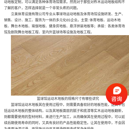
动地板定制
，可以满足各种体育场馆需求。然而对于那些对柞木运动地板结构不
了解的客户，怎样选择就是一个非常头疼的问题。
立美体育设施有限公司专业从事球场运动地板及体育场馆设施研发、生产、
销售、设计、施工、服务为一体的多元化6S企业。主营: 体育地板、运动木地
板、舞台木地板、瑜伽地板、健身房地板、悬浮拼装地板等；承接：各类体育场
馆及剧院舞台地板工程、室内外篮球场等设施及地板工程。
篮球馆运动木地板
的规格尺寸有哪些讲究
篮球馆运动木地板其在使用过程中，则需要具备较好的地板性能，这其中包
括运动木地板的整体结构，以及其地板面层的腻子和底漆等
实木运动地板翻新
，
则都需要使用的型材材料，来进行生产加工，从而确保其在使用过程中，可以延
续后期使用寿命的同时，又具有良好的产品性能稳定性。让其在使用中，不会因
为表面油漆过滑，而导致运动员不慎滑倒而造成其身体损伤。