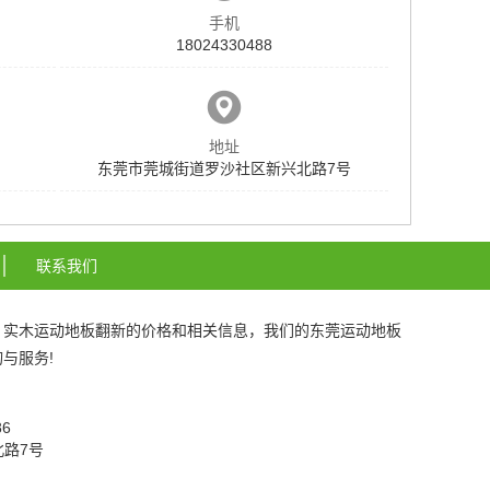
手机
18024330488
地址
东莞市莞城街道罗沙社区新兴北路7号
联系我们
、
实木运动地板翻新
的价格和相关信息，我们的
东莞运动地板
与服务!
086
北路7号