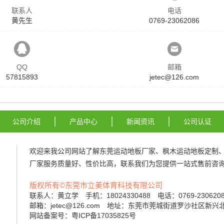
联系人
电话
黄先生
0769-23062086
QQ
邮箱
57815893
jetec@126.com
公司介绍
产品中心
新闻资讯
公司认证
欢迎来我公司网站了解
东莞运动地板厂家
、
枫木运动地板定制
厂家
服务质量好、性价比高，联系我们为您提供一站式售前咨询
版权所有©东莞市立美体育科技有限公司
联系人：黄立学 手机：18024330488 电话：0769-23062
邮箱：jetec@126.com 地址：东莞市莞城街道罗沙社区新兴
网站备案号：粤ICP备17035825号