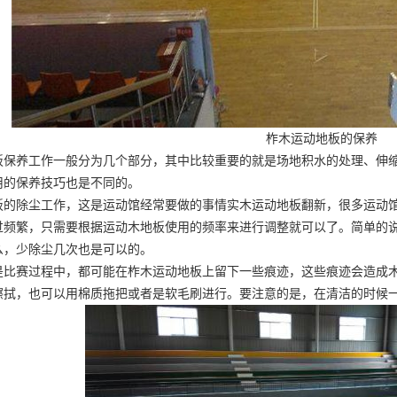
柞木运动地板的保养
板保养工作一般分为几个部分，其中比较重要的就是场地积水的处理、伸
用的保养技巧也是不同的。
板的除尘工作，这是运动馆经常要做的事情
实木运动地板翻新
，很多运动
过频繁，只需要根据运动木地板使用的频率来进行调整就可以了。简单的
么，少除尘几次也是可以的。
是比赛过程中，都可能在柞木运动地板上留下一些痕迹，这些痕迹会造成
擦拭，也可以用棉质拖把或者是软毛刷进行。要注意的是，在清洁的时候