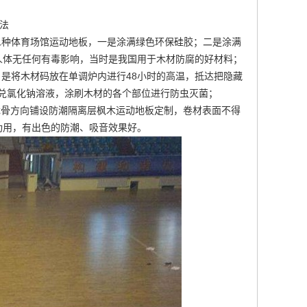
法
二种
体育场馆运动地板
，一是涂满绿色环保硅胶；二是涂满
人体无任何有毒影响，当时是我国用于木材防腐的好材料；
。是将木材码放在单调炉内进行48小时的高温，抵达把隐藏
兑氯化钠溶液，涂刷木材的各个部位进行防虫灭菌；
龙骨方向铺设防潮隔离层
枫木运动地板定制
，卷材表面不得
功用，有出色的防潮、吸音效果好。